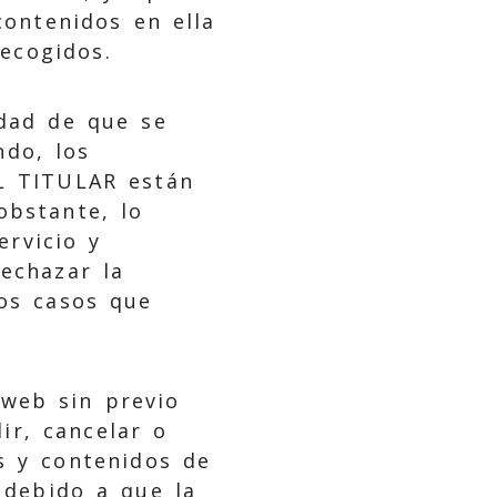
contenidos en ella
recogidos.
idad de que se
ndo, los
EL TITULAR están
obstante, lo
ervicio y
echazar la
los casos que
 web sin previo
dir, cancelar o
os y contenidos de
 debido a que la