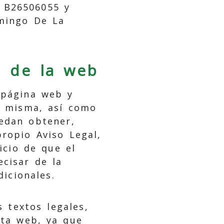
B26506055
y
mingo De La
n de la web
 página web y
la misma, así como
uedan obtener,
propio Aviso Legal,
icio de que el
cisar de la
icionales.
s textos legales,
ta web, ya que