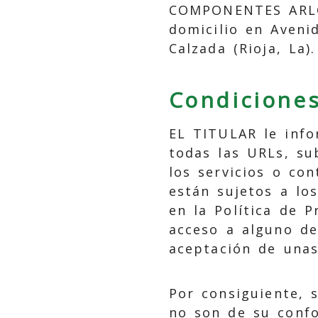
COMPONENTES ARLO
domicilio en
Aveni
Calzada
(
Rioja, La
)
Condiciones
EL TITULAR le info
todas las URLs, su
los servicios o co
están sujetos a lo
en la Política de P
acceso a alguno de
aceptación de unas
Por consiguiente, s
no son de su conf