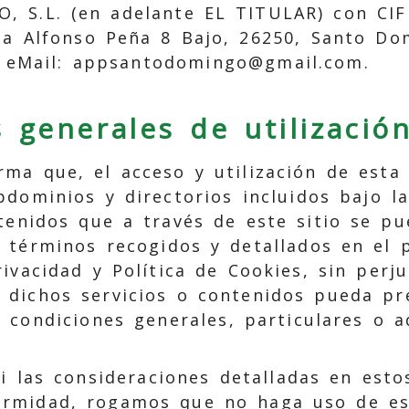
, S.L.
(en adelante EL TITULAR) con
CIF
da Alfonso Peña 8 Bajo
,
26250
,
Santo Do
. eMail:
appsantodomingo@gmail.com
.
 generales de utilizació
rma que, el acceso y utilización de esta
bdominios y directorios incluidos bajo 
ntenidos que a través de este sitio se p
s términos recogidos y detallados en el 
rivacidad y Política de Cookies, sin perju
 dichos servicios o contenidos pueda pre
 condiciones generales, particulares o ad
i las consideraciones detalladas en esto
ormidad, rogamos que no haga uso de es