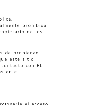
blica,
talmente prohibida
ropietario de los
os de propiedad
que este sitio
 contacto con EL
s en el
cionarle el acceso